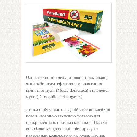
Односторонній клейкий пояс з приманкою,
який забезпечує ефективне уловлювання
кімнатної мухи (Musca domestica) і плодової
мухи (Drosophila melanogaster).
Липка стрічка має на задній стороні клейкий
пояс з червоною захисною фольгою для
прикріплення пастки на скло вікна. Пастки
виробляються двох видів: без друку і з
нанесенням кольорового малюнка. Пастка,