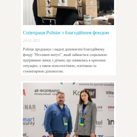
Співпраця Polistar з благодійним фондом
20-05-2025
Polistar продовжує і надалі допомагати благодійному
фонду “Незламні матусі”, який займається соціальною
підтримкою жінок з дітьми, що опинились в кризових
ситуаціях, а також психологічною, освітньою та
гуманітарною допомогою.